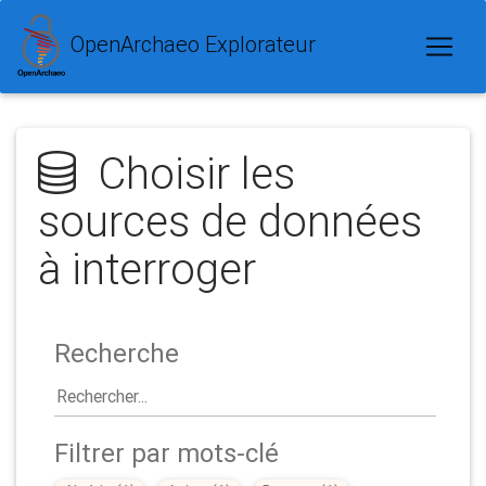
OpenArchaeo Explorateur
Choisir les
sources de données
à interroger
Recherche
Filtrer par mots-clé