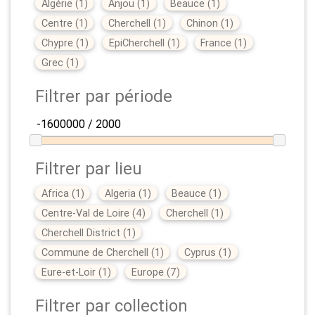
Algérie
(
1
)
Anjou
(
1
)
Beauce
(
1
)
Centre
(
1
)
Cherchell
(
1
)
Chinon
(
1
)
Chypre
(
1
)
EpiCherchell
(
1
)
France
(
1
)
Grec
(
1
)
Filtrer par période
Filtrer par lieu
Africa
(
1
)
Algeria
(
1
)
Beauce
(
1
)
Centre-Val de Loire
(
4
)
Cherchell
(
1
)
Cherchell District
(
1
)
Commune de Cherchell
(
1
)
Cyprus
(
1
)
Eure-et-Loir
(
1
)
Europe
(
7
)
Filtrer par collection