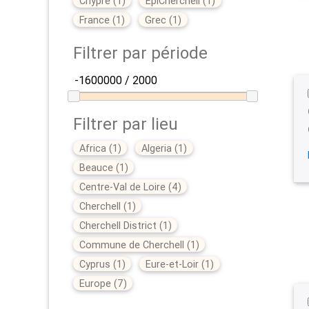
Chypre
(
1
)
EpiCherchell
(
1
)
France
(
1
)
Grec
(
1
)
Filtrer par période
Filtrer par lieu
Africa
(
1
)
Algeria
(
1
)
Beauce
(
1
)
Centre-Val de Loire
(
4
)
Cherchell
(
1
)
Cherchell District
(
1
)
Commune de Cherchell
(
1
)
Cyprus
(
1
)
Eure-et-Loir
(
1
)
Europe
(
7
)