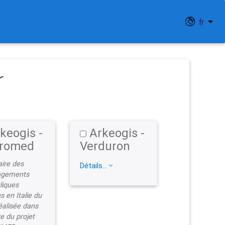
fr
r
keogis -
Arkeogis -
romed
Verduron
aire des
Détails...
gements
liques
s en Italie du
éalisée dans
e du projet