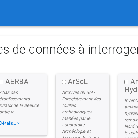
current)
es de données à interroge
AERBA
ArSoL
Ar
Hyd
Atlas des
Archives du Sol -
établissements
Enregistrement des
Invent
ruraux de la Beauce
fouilles
aména
antique
archéologiques
hydrau
menées par le
romain
Détails...
Laboratoire
Nord r
Archéologie et
le cadr
Territoire de Tours