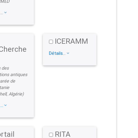
?MED
...
ICERAMM
Cherche
Détails...
 des
tions antiques
arée de
tanie
ell, Algérie)
...
rtail
RITA