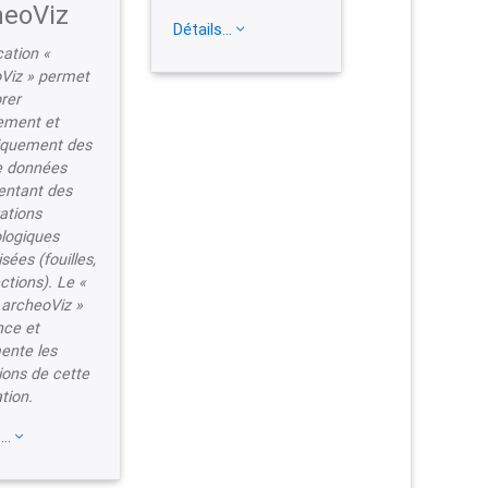
heoViz
Détails...
cation «
Viz » permet
rer
lement et
tiquement des
e données
entant des
ations
logiques
isées (fouilles,
ctions). Le «
 archeoViz »
nce et
nte les
tions de cette
tion.
...