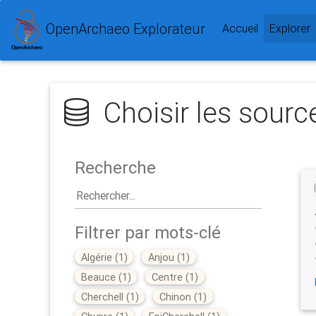
OpenArchaeo Explorateur
(
Accueil
Explorer
Choisir les sourc
Recherche
Filtrer par mots-clé
Algérie
(
1
)
Anjou
(
1
)
Beauce
(
1
)
Centre
(
1
)
Cherchell
(
1
)
Chinon
(
1
)