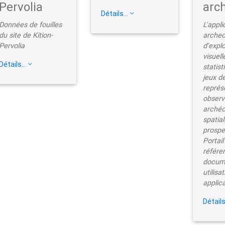
Pervolia
arc
Détails...
Données de fouilles
L'appli
du site de Kition-
archeo
Pervolia
d'explo
visuel
Détails...
statis
jeux d
représ
observ
archéo
spatial
prospe
Portail
référe
docume
utilisa
applica
Détails