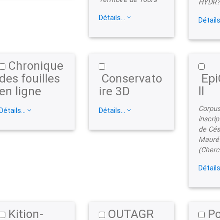
HYDR
Détails...
Détails
Chronique
des fouilles
Conservato
Epi
en ligne
ire 3D
ll
Corpus
Détails...
Détails...
inscrip
de Cés
Mauré
(Cherch
Détails
Kition-
OUTAGR
Po