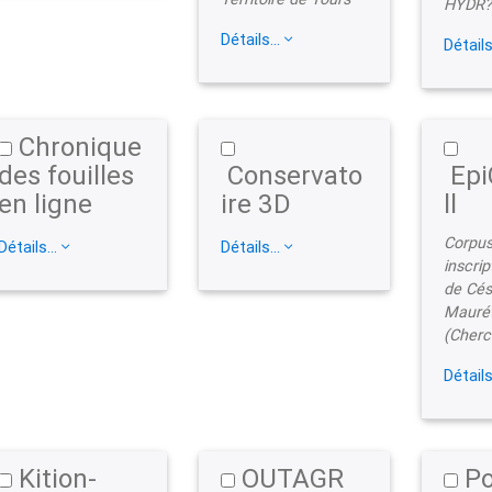
HYDR
Détails...
Détails
Chronique
des fouilles
Conservato
Epi
en ligne
ire 3D
ll
Corpus
Détails...
Détails...
inscrip
de Cés
Mauré
(Cherch
Détails
Kition-
OUTAGR
Po