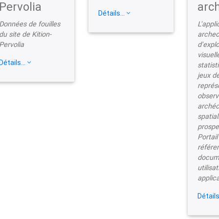
Pervolia
arc
Détails...
Données de fouilles
L'appli
du site de Kition-
archeo
Pervolia
d'explo
visuel
Détails...
statis
jeux d
représ
observ
archéo
spatial
prospe
Portail
référe
docume
utilisa
applica
Détails