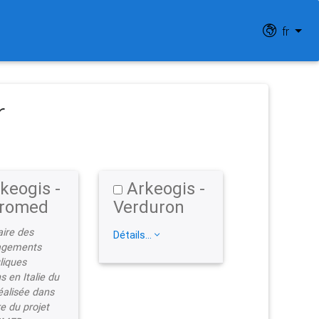
fr
r
keogis -
Arkeogis -
romed
Verduron
aire des
Détails...
gements
liques
s en Italie du
éalisée dans
e du projet