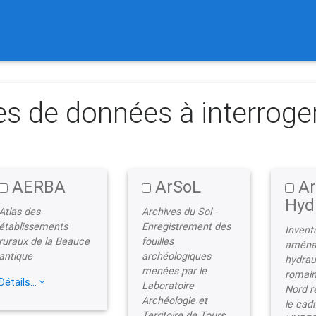
current)
es de données à interroge
AERBA
ArSoL
Ar
Hyd
Atlas des
Archives du Sol -
établissements
Enregistrement des
Invent
ruraux de la Beauce
fouilles
aména
antique
archéologiques
hydrau
menées par le
romain
Détails...
Laboratoire
Nord r
Archéologie et
le cadr
Territoire de Tours