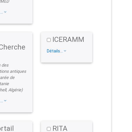
?MED
...
ICERAMM
Cherche
Détails...
 des
tions antiques
arée de
tanie
ell, Algérie)
...
rtail
RITA