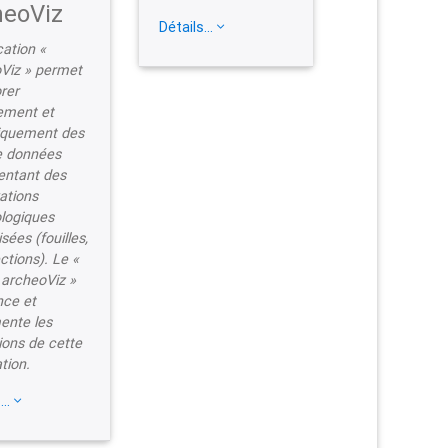
heoViz
Détails...
cation «
Viz » permet
rer
lement et
tiquement des
e données
entant des
ations
logiques
isées (fouilles,
ctions). Le «
 archeoViz »
nce et
nte les
tions de cette
tion.
...