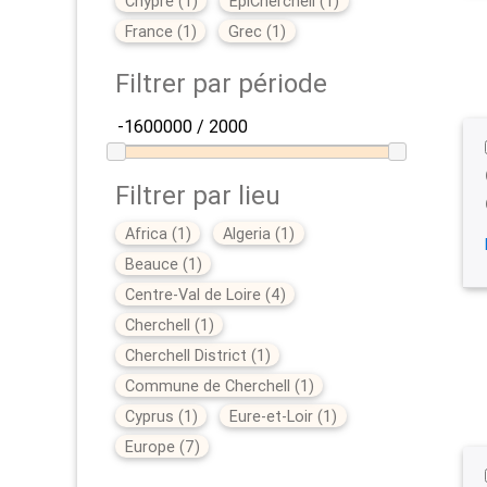
Chypre
(
1
)
EpiCherchell
(
1
)
France
(
1
)
Grec
(
1
)
Filtrer par période
Filtrer par lieu
Africa
(
1
)
Algeria
(
1
)
Beauce
(
1
)
Centre-Val de Loire
(
4
)
Cherchell
(
1
)
Cherchell District
(
1
)
Commune de Cherchell
(
1
)
Cyprus
(
1
)
Eure-et-Loir
(
1
)
Europe
(
7
)