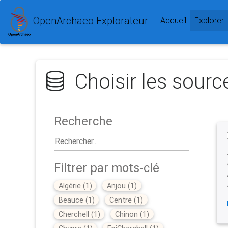
OpenArchaeo Explorateur
(
Accueil
Explorer
Choisir les sourc
Recherche
Filtrer par mots-clé
Algérie
(
1
)
Anjou
(
1
)
Beauce
(
1
)
Centre
(
1
)
Cherchell
(
1
)
Chinon
(
1
)