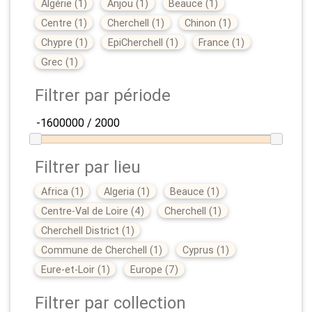
Algérie
(
1
)
Anjou
(
1
)
Beauce
(
1
)
Centre
(
1
)
Cherchell
(
1
)
Chinon
(
1
)
Chypre
(
1
)
EpiCherchell
(
1
)
France
(
1
)
Grec
(
1
)
Filtrer par période
Filtrer par lieu
Africa
(
1
)
Algeria
(
1
)
Beauce
(
1
)
Centre-Val de Loire
(
4
)
Cherchell
(
1
)
Cherchell District
(
1
)
Commune de Cherchell
(
1
)
Cyprus
(
1
)
Eure-et-Loir
(
1
)
Europe
(
7
)
Filtrer par collection