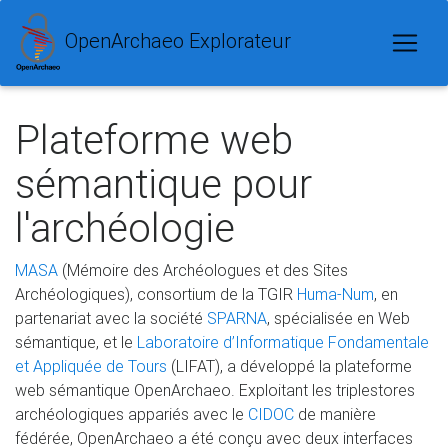
OpenArchaeo Explorateur
Plateforme web
sémantique pour
l'archéologie
MASA
(Mémoire des Archéologues et des Sites
Archéologiques), consortium de la TGIR
Huma-Num
, en
partenariat avec la société
SPARNA
, spécialisée en Web
sémantique, et le
Laboratoire d’Informatique Fondamentale
et Appliquée de Tours
(LIFAT), a développé la plateforme
web sémantique OpenArchaeo. Exploitant les triplestores
archéologiques appariés avec le
CIDOC
de manière
fédérée, OpenArchaeo a été conçu avec deux interfaces