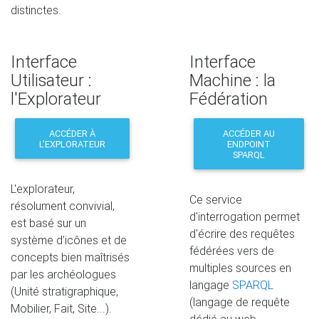
distinctes.
Interface
Interface
Utilisateur :
Machine : la
l'Explorateur
Fédération
ACCÉDER À
ACCÉDER AU
L’EXPLORATEUR
ENDPOINT
SPARQL
L'explorateur,
Ce service
résolument convivial,
d'interrogation permet
est basé sur un
d'écrire des requêtes
système d’icônes et de
fédérées vers de
concepts bien maîtrisés
multiples sources en
par les archéologues
langage
SPARQL
(Unité stratigraphique,
(langage de requête
Mobilier, Fait, Site...).