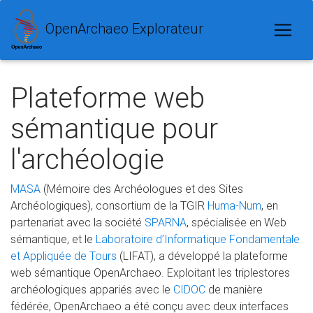
OpenArchaeo Explorateur
Plateforme web
sémantique pour
l'archéologie
MASA
(Mémoire des Archéologues et des Sites
Archéologiques), consortium de la TGIR
Huma-Num
, en
partenariat avec la société
SPARNA
, spécialisée en Web
sémantique, et le
Laboratoire d’Informatique Fondamentale
et Appliquée de Tours
(LIFAT), a développé la plateforme
web sémantique OpenArchaeo. Exploitant les triplestores
archéologiques appariés avec le
CIDOC
de manière
fédérée, OpenArchaeo a été conçu avec deux interfaces