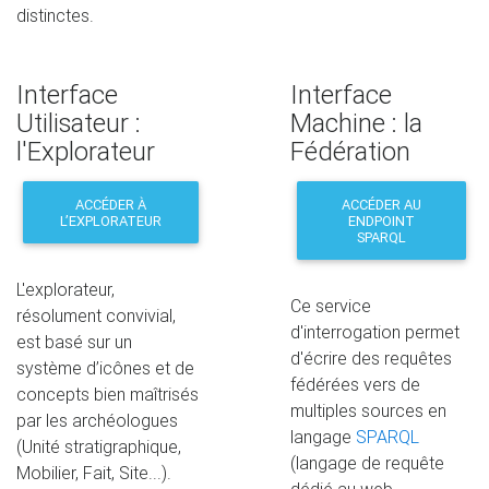
distinctes.
Interface
Interface
Utilisateur :
Machine : la
l'Explorateur
Fédération
ACCÉDER À
ACCÉDER AU
L’EXPLORATEUR
ENDPOINT
SPARQL
L'explorateur,
Ce service
résolument convivial,
d'interrogation permet
est basé sur un
d'écrire des requêtes
système d’icônes et de
fédérées vers de
concepts bien maîtrisés
multiples sources en
par les archéologues
langage
SPARQL
(Unité stratigraphique,
(langage de requête
Mobilier, Fait, Site...).