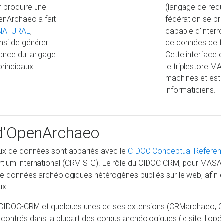
ur produire une
(langage de req
enArchaeo a fait
fédération se p
NATURAL
,
capable d'inter
nsi de générer
de données de f
sance du langage
Cette interface
rincipaux
le triplestore M
machines et est
informaticiens.
d'OpenArchaeo
jeux de données sont appariés avec le
CIDOC Conceptual Refere
rtium international (CRM SIG). Le rôle du CIDOC CRM, pour MASA,
e données archéologiques hétérogènes publiés sur le web, afin de
ux.
du CIDOC-CRM et quelques unes de ses extensions (CRMarchaeo, C
trés dans la plupart des corpus archéologiques (le site, l'opératio