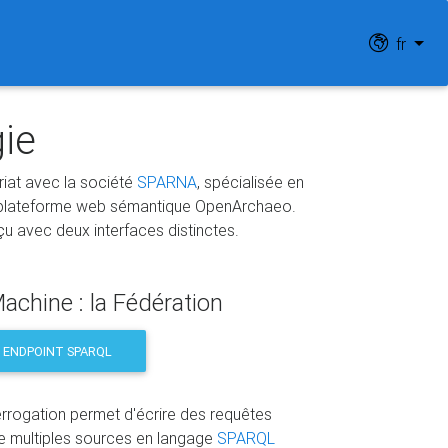
fr
ie
riat avec la société
SPARNA
, spécialisée en
a plateforme web sémantique OpenArchaeo.
 avec deux interfaces distinctes.
achine : la Fédération
 ENDPOINT SPARQL
errogation permet d'écrire des requêtes
e multiples sources en langage
SPARQL