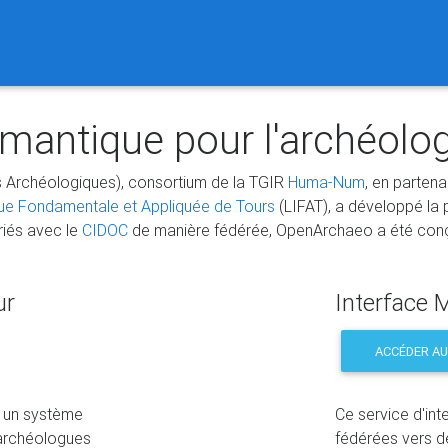
mantique pour l'archéolog
 Archéologiques), consortium de la TGIR
Huma-Num
, en partena
que Fondamentale et Appliquée de Tours
(LIFAT), a développé l
riés avec le
CIDOC
de manière fédérée, OpenArchaeo a été conçu
ur
Interface M
ACCÉDER AU
ur un système
Ce service d'int
 archéologues
fédérées vers d