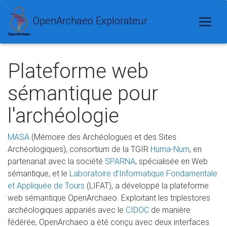
OpenArchaeo Explorateur
Plateforme web
sémantique pour
l'archéologie
MASA
(Mémoire des Archéologues et des Sites
Archéologiques), consortium de la TGIR
Huma-Num
, en
partenariat avec la société
SPARNA
, spécialisée en Web
sémantique, et le
Laboratoire d’Informatique Fondamentale
et Appliquée de Tours
(LIFAT), a développé la plateforme
web sémantique OpenArchaeo. Exploitant les triplestores
archéologiques appariés avec le
CIDOC
de manière
fédérée, OpenArchaeo a été conçu avec deux interfaces