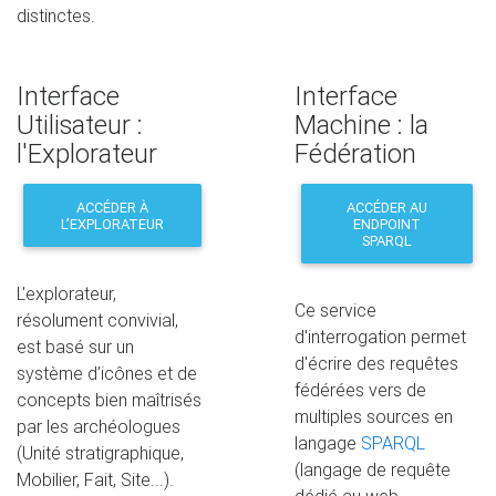
distinctes.
Interface
Interface
Utilisateur :
Machine : la
l'Explorateur
Fédération
ACCÉDER À
ACCÉDER AU
L’EXPLORATEUR
ENDPOINT
SPARQL
L'explorateur,
Ce service
résolument convivial,
d'interrogation permet
est basé sur un
d'écrire des requêtes
système d’icônes et de
fédérées vers de
concepts bien maîtrisés
multiples sources en
par les archéologues
langage
SPARQL
(Unité stratigraphique,
(langage de requête
Mobilier, Fait, Site...).