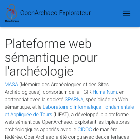
OpenArchaeo Explorateur
Plateforme web
sémantique pour
l'archéologie
MASA
(Mémoire des Archéologues et des Sites
Archéologiques), consortium de la TGIR
Huma-Num
, en
partenariat avec la société
SPARNA
, spécialisée en Web
sémantique, et le
Laboratoire d’Informatique Fondamentale
et Appliquée de Tours
(LIFAT), a développé la plateforme
web sémantique OpenArchaeo. Exploitant les triplestores
archéologiques appariés avec le
CIDOC
de manière
fédérée, OpenArchaeo a été conçu avec deux interfaces