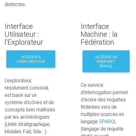
distinctes.
Interface
Interface
Utilisateur :
Machine : la
l'Explorateur
Fédération
ACCÉDER À
ACCÉDER AU
L’EXPLORATEUR
ENDPOINT
SPARQL
L'explorateur,
Ce service
résolument convivial,
d'interrogation permet
est basé sur un
d'écrire des requêtes
système d’icônes et de
fédérées vers de
concepts bien maîtrisés
multiples sources en
par les archéologues
langage
SPARQL
(Unité stratigraphique,
(langage de requête
Mobilier, Fait, Site...).