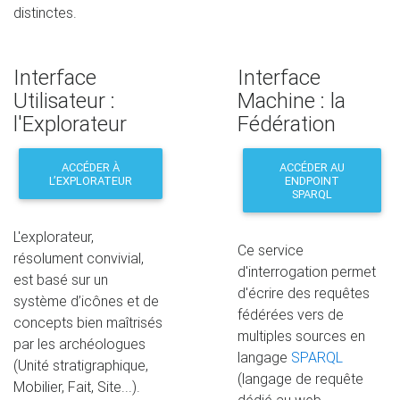
distinctes.
Interface
Interface
Utilisateur :
Machine : la
l'Explorateur
Fédération
ACCÉDER À
ACCÉDER AU
L’EXPLORATEUR
ENDPOINT
SPARQL
L'explorateur,
Ce service
résolument convivial,
d'interrogation permet
est basé sur un
d'écrire des requêtes
système d’icônes et de
fédérées vers de
concepts bien maîtrisés
multiples sources en
par les archéologues
langage
SPARQL
(Unité stratigraphique,
(langage de requête
Mobilier, Fait, Site...).