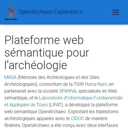
OpenArchaeo Explorateur
Plateforme web
sémantique pour
l'archéologie
MASA
(Mémoire des Archéologues et des Sites
Archéologiques), consortium de la TGIR
Huma-Num
, en
partenariat avec la société
SPARNA
, spécialisée en Web
sémantique, et le
Laboratoire d’Informatique Fondamentale
et Appliquée de Tours
(LIFAT), a développé la plateforme
web sémantique OpenArchaeo. Exploitant les triplestores
archéologiques appariés avec le
CIDOC
de manière
fédérée, OpenArchaeo a été conçu avec deux interfaces