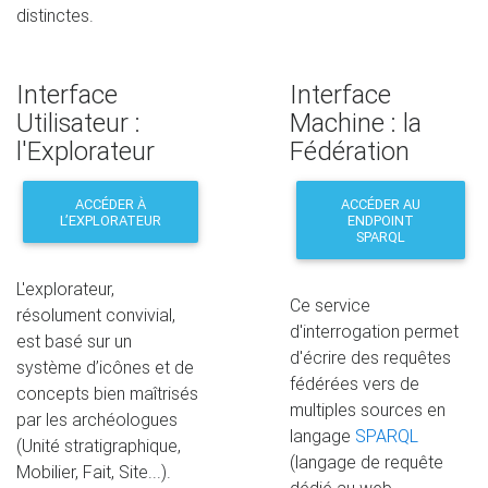
distinctes.
Interface
Interface
Utilisateur :
Machine : la
l'Explorateur
Fédération
ACCÉDER À
ACCÉDER AU
L’EXPLORATEUR
ENDPOINT
SPARQL
L'explorateur,
Ce service
résolument convivial,
d'interrogation permet
est basé sur un
d'écrire des requêtes
système d’icônes et de
fédérées vers de
concepts bien maîtrisés
multiples sources en
par les archéologues
langage
SPARQL
(Unité stratigraphique,
(langage de requête
Mobilier, Fait, Site...).