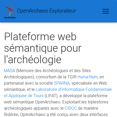
OpenArchaeo Explorateur
Plateforme web
sémantique pour
l'archéologie
MASA
(Mémoire des Archéologues et des Sites
Archéologiques), consortium de la TGIR
Huma-Num
, en
partenariat avec la société
SPARNA
, spécialisée en Web
sémantique, et le
Laboratoire d’Informatique Fondamentale
et Appliquée de Tours
(LIFAT), a développé la plateforme
web sémantique OpenArchaeo. Exploitant les triplestores
archéologiques appariés avec le
CIDOC
de manière
fédérée, OpenArchaeo a été conçu avec deux interfaces