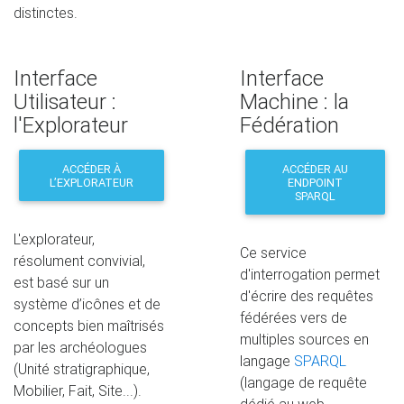
distinctes.
Interface
Interface
Utilisateur :
Machine : la
l'Explorateur
Fédération
ACCÉDER À
ACCÉDER AU
L’EXPLORATEUR
ENDPOINT
SPARQL
L'explorateur,
Ce service
résolument convivial,
d'interrogation permet
est basé sur un
d'écrire des requêtes
système d’icônes et de
fédérées vers de
concepts bien maîtrisés
multiples sources en
par les archéologues
langage
SPARQL
(Unité stratigraphique,
(langage de requête
Mobilier, Fait, Site...).