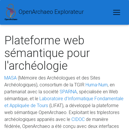
OpenArchaeo Explorateur
Plateforme web
sémantique pour
l'archéologie
MASA
(Mémoire des Archéologues et des Sites
Archéologiques), consortium de la TGIR
Huma-Num
, en
partenariat avec la société
SPARNA
, spécialisée en Web
sémantique, et le
Laboratoire d’Informatique Fondamentale
et Appliquée de Tours
(LIFAT), a développé la plateforme
web sémantique OpenArchaeo. Exploitant les triplestores
archéologiques appariés avec le
CIDOC
de manière
fédérée, OpenArchaeo a été conçu avec deux interfaces