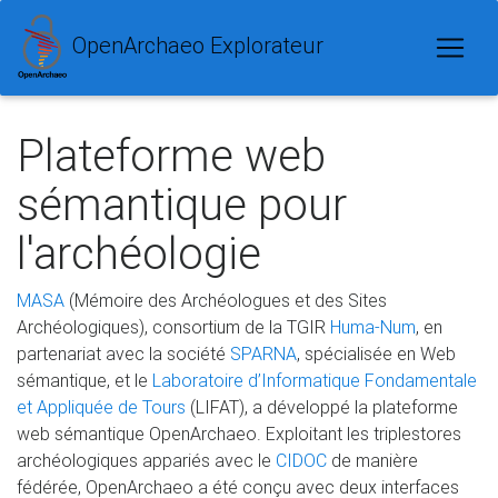
OpenArchaeo Explorateur
Plateforme web
sémantique pour
l'archéologie
MASA
(Mémoire des Archéologues et des Sites
Archéologiques), consortium de la TGIR
Huma-Num
, en
partenariat avec la société
SPARNA
, spécialisée en Web
sémantique, et le
Laboratoire d’Informatique Fondamentale
et Appliquée de Tours
(LIFAT), a développé la plateforme
web sémantique OpenArchaeo. Exploitant les triplestores
archéologiques appariés avec le
CIDOC
de manière
fédérée, OpenArchaeo a été conçu avec deux interfaces