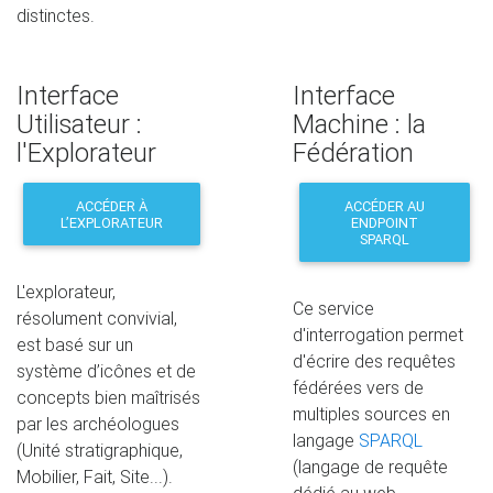
distinctes.
Interface
Interface
Utilisateur :
Machine : la
l'Explorateur
Fédération
ACCÉDER À
ACCÉDER AU
L’EXPLORATEUR
ENDPOINT
SPARQL
L'explorateur,
Ce service
résolument convivial,
d'interrogation permet
est basé sur un
d'écrire des requêtes
système d’icônes et de
fédérées vers de
concepts bien maîtrisés
multiples sources en
par les archéologues
langage
SPARQL
(Unité stratigraphique,
(langage de requête
Mobilier, Fait, Site...).