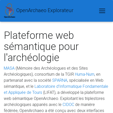
OpenArchaeo Explorateur
Plateforme web
sémantique pour
l'archéologie
MASA
(Mémoire des Archéologues et des Sites
Archéologiques), consortium de la TGIR
Huma-Num
, en
partenariat avec la société
SPARNA
, spécialisée en Web
sémantique, et le
Laboratoire d’Informatique Fondamentale
et Appliquée de Tours
(LIFAT), a développé la plateforme
web sémantique OpenArchaeo. Exploitant les triplestores
archéologiques appariés avec le
CIDOC
de manière
fédérée, OpenArchaeo a été conçu avec deux interfaces