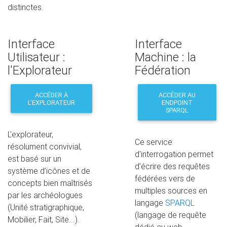
distinctes.
Interface
Interface
Utilisateur :
Machine : la
l'Explorateur
Fédération
ACCÉDER À
ACCÉDER AU
L’EXPLORATEUR
ENDPOINT
SPARQL
L'explorateur,
Ce service
résolument convivial,
d'interrogation permet
est basé sur un
d'écrire des requêtes
système d’icônes et de
fédérées vers de
concepts bien maîtrisés
multiples sources en
par les archéologues
langage
SPARQL
(Unité stratigraphique,
(langage de requête
Mobilier, Fait, Site...).